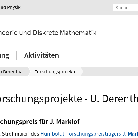
und Physik
ntheorie und Diskrete Mathematik
ung
Aktivitäten
ch Derenthal
Forschungsprojekte
rschungsprojekte - U. Derent
hungspreis für J. Marklof
. Strohmaier) des
Humboldt-Forschungspreisträgers
J. Mar