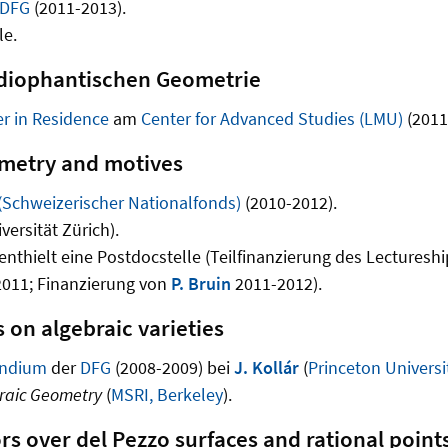
DFG
(2011-2013).
le.
 diophantischen Geometrie
r in Residence
am
Center for Advanced Studies (LMU)
(2011
ometry and motives
(Schweizerischer Nationalfonds)
(2010-2012).
versität Zürich).
 enthielt eine Postdocstelle (Teilfinanzierung des Lecturesh
011; Finanzierung von
P. Bruin
2011-2012).
 on algebraic varieties
endium
der
DFG
(2008-2009) bei
J. Kollár
(
Princeton Universi
raic Geometry
(
MSRI, Berkeley
).
rs over del Pezzo surfaces and rational point