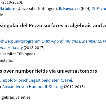
 (2018-2020).
 Brüdern
(Universität Göttingen),
E. Kowalski
(ETH),
P. Mich
le.
ingular del Pezzo surfaces in algebraic and 
Schwerpunktprogramm 1489
Algorithmic and Experimental M
umber Theory
(2013-2017).
iversität Tübingen).
stelle.
 over number fields via universal torsors
umboldt-Forschungsstipendiaten
C. Frei
.
er
Alexander von Humboldt-Stiftung
(2012-2015).
lgebraic varieties