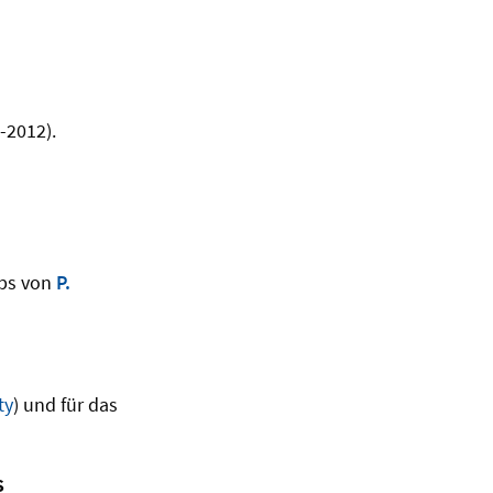
-2012).
ips von
P.
ty
) und für das
s