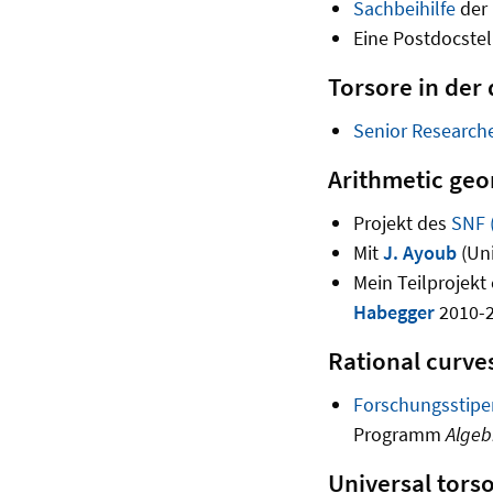
Sachbeihilfe
der
Eine Postdocstel
Torsore in der
Senior Researche
Arithmetic ge
Projekt des
SNF 
Mit
J. Ayoub
(Uni
Mein Teilprojekt
Habegger
2010-2
Rational curves
Forschungsstip
Programm
Algeb
Universal torso