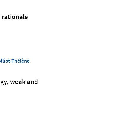
 rationale
olliot-Thélène
.
ogy, weak and