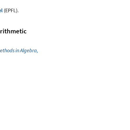
el
(EPFL).
arithmetic
ethods in Algebra,