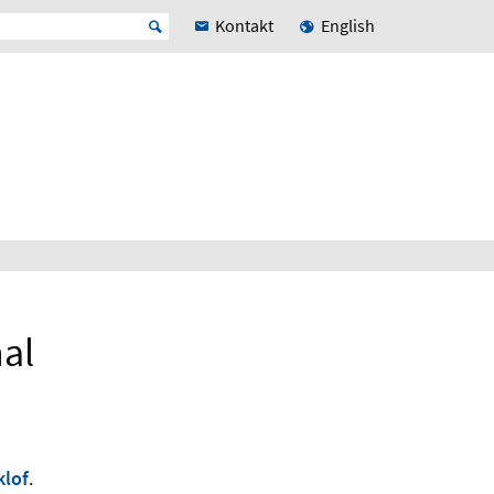
Kontakt
English
hal
klof
.