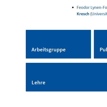
Feodor Lynen-F
Kresch
(
Universi
Arbeitsgruppe
Pu
Lehre