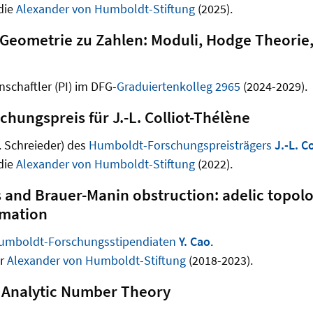
die
Alexander von Humboldt-Stiftung
(2025).
Geometrie zu Zahlen: Moduli, Hodge Theorie,
nschaftler (PI) im DFG-
Graduiertenkolleg 2965
(2024-2029).
hungspreis für J.-L. Colliot-Thélène
. Schreieder) des
Humboldt-Forschungspreisträgers
J.-L. C
die
Alexander von Humboldt-Stiftung
(2022).
s and Brauer-Manin obstruction: adelic topol
imation
umboldt-Forschungsstipendiaten
Y. Cao
.
er
Alexander von Humboldt-Stiftung
(2018-2023).
 Analytic Number Theory