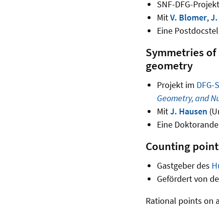
SNF-DFG-Projekt
Mit
V. Blomer
,
J.
Eine Postdocstel
Symmetries of s
geometry
Projekt im
DFG-
Geometry, and N
Mit
J. Hausen
(Un
Eine Doktoranden
Counting points
Gastgeber des
H
Gefördert von d
Rational points on a