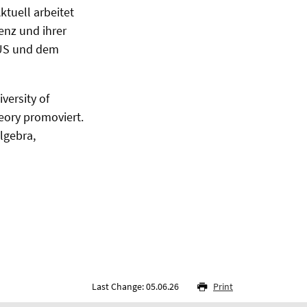
ktuell arbeitet
enz und ihrer
AUS und dem
versity of
ory promoviert.
lgebra,
Last Change: 05.06.26
Print