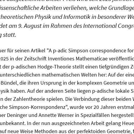
ssenschaftliche Arbeiten verliehen, welche Grundlag
heoretischen Physik und Informatik in besonderer We
ndet am 9. August im Rahmen des International Congre
 statt.
uer für seinen Artikel "A p-adic Simpson correspondence f
r 2025 in der Zeitschrift Inventiones Mathematicae veröffentl
et der p-adischen Hodge-Theorie stellt einen tiefgründig
unterschiedlichen mathematischen Welten her: Auf der eine
Bündel, die ihren Ursprung in der komplexen Geometrie un
ik haben. Auf der anderen Seite liegen p-adische lokale S
 in der Zahlentheorie spielen. Die Verbindung dieser beiden 
che Simpson-Korrespondenz", wurde vor 20 Jahren erstmals
er Deninger und Annette Werner in Spezialfällen hergestell
unbekannt. In der nun ausgezeichneten Arbeit gelang Heuer
auf neue Weise Methoden aus der perfektoiden Geometrie, 