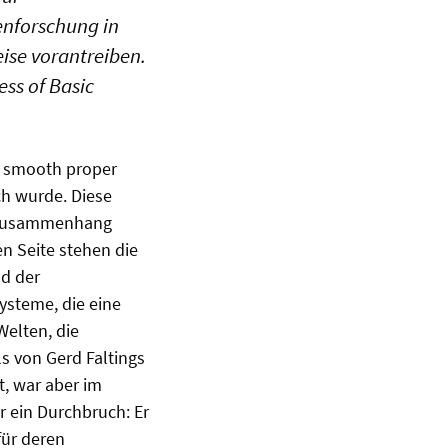
enforschung in
ise vorantreiben.
ss of Basic
or smooth proper
ich wurde. Diese
en Zusammenhang
n Seite stehen die
d der
ysteme, die eine
Welten, die
 von Gerd Faltings
t, war aber im
 ein Durchbruch: Er
für deren