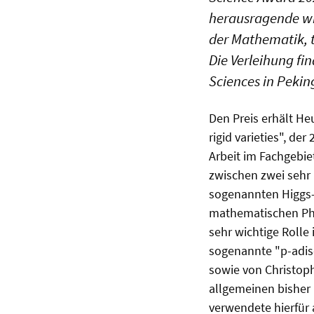
herausragende wi
der Mathematik, t
Die Verleihung fi
Sciences in Peking
Den Preis erhält He
rigid varieties", de
Arbeit im Fachgebi
zwischen zwei sehr 
sogenannten Higgs-
mathematischen Phys
sehr wichtige Rolle
sogenannte "p-adis
sowie von Christoph
allgemeinen bisher 
verwendete hierfür 