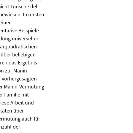
cht-torische del
bewiesen. Im ersten
einer
ntative Beispiele
dung universeller
inärquadratischen
 über beliebigen
eren das Ergebnis
on zur Manin-
m vorhergesagten
der Manin-Vermutung
r Familie mit
iese Arbeit und
etäten über
Vermutung auch für
Anzahl der