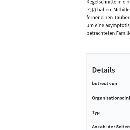
Kegelschnitte in ei
𝔽₂(𝑡) haben. Mith
ferner einen Tauber
um eine asymptotisc
betrachteten Famili
Details
betreut von
Organisationsein
Typ
Anzahl der Seiten