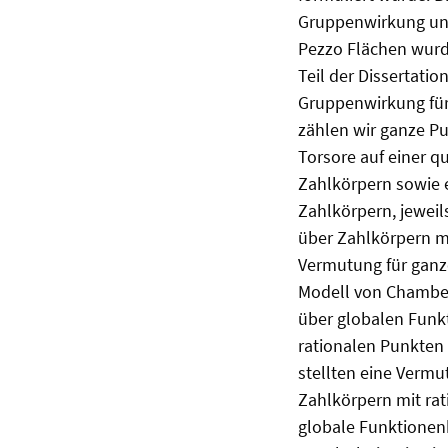
Gruppenwirkung unt
Pezzo Flächen wurd
Teil der Dissertati
Gruppenwirkung für 
zählen wir ganze P
Torsore auf einer q
Zahlkörpern sowie e
Zahlkörpern, jeweil
über Zahlkörpern m
Vermutung für ganz
Modell von Chamber
über globalen Funkt
rationalen Punkten 
stellten eine Vermu
Zahlkörpern mit rat
globale Funktionenkö