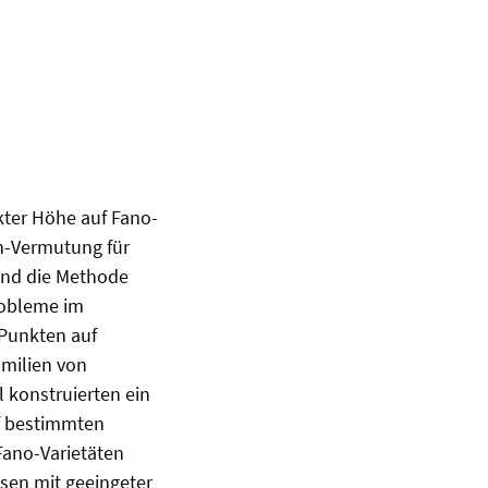
kter Höhe auf Fano-
n-Vermutung für
und die Methode
robleme im
Punkten auf
amilien von
 konstruierten ein
uf bestimmten
Fano-Varietäten
ssen mit geeingeter