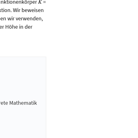
unktionenkörper 𝐾 =
ktion. Wir beweisen
den wir verwenden,
er Höhe in der
krete Mathematik