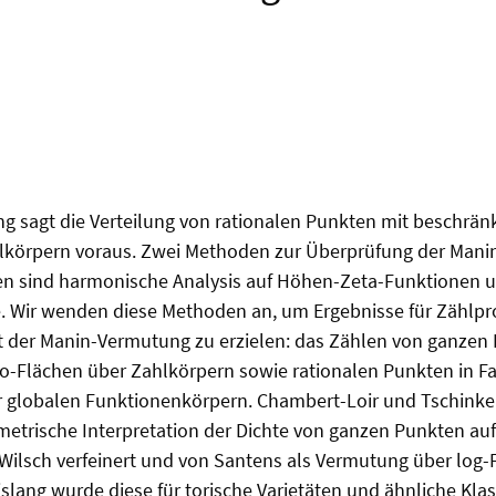
g sagt die Verteilung von rationalen Punkten mit beschrän
hlkörpern voraus. Zwei Methoden zur Überprüfung der Mani
en sind harmonische Analysis auf Höhen-Zeta-Funktionen 
re. Wir wenden diese Methoden an, um Ergebnisse für Zählp
er Manin-Vermutung zu erzielen: das Zählen von ganzen 
o-Flächen über Zahlkörpern sowie rationalen Punkten in F
r globalen Funktionenkörpern. Chambert-Loir und Tschinkel
metrische Interpretation der Dichte von ganzen Punkten a
 Wilsch verfeinert und von Santens als Vermutung über log-
islang wurde diese für torische Varietäten und ähnliche Kla