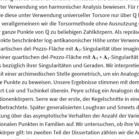
er Verwendung von harmonischer Analysis bewiesen. Für ni
e diese unter Verwendung universeller Torsore nur über ℚ 
on verallgemeinern wir die Torsormethode ohne Ausnutzung 
ganze Punkte von ℚ zu beliebigen Zahlkörpern. Als repräse
unkte beschränkter log-antikanonischer Höhe unter Verwen
uartischen del-Pezzo-Fläche mit 𝐀₃-Singularität über imag
iner quartischen del-Pezzo-Fläche mit 𝐀₃ + 𝐀₁-Singularität
s bezüglich ihrer Singularitäten und Geraden. Wir interpreti
it einer archimedischen Stelle geometrisch, um ein Analog
e Punkte zu beweisen. Unsere Ergebnisse stimmen mit de
t-Loir und Tschinkel überein. Peyre schlug ein Analogon 
ionenkörpern. Serre war der erste, der Kegelschnitte in eine
betrachtete. Später generalisierten Loughran und Smeets d
tung über das asymptotische Verhalten der Anzahl der Vari
ionalen Punkten in Familien auf. Wir untersuchen, ob ihre 
rper gilt: Im zweiten Teil der Dissertation zählen wir die 