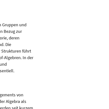
en Gruppen und
en Bezug zur
orie, deren
d. Die
 Strukturen führt
-Algebren. In der
 und
entiell.
angements von
er Algebra als
werden seit kurzem