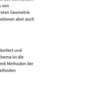
s von
reten Geometrie
vationen aber auch
ientiert und
thema ist die
d mit Methoden der
Methoden