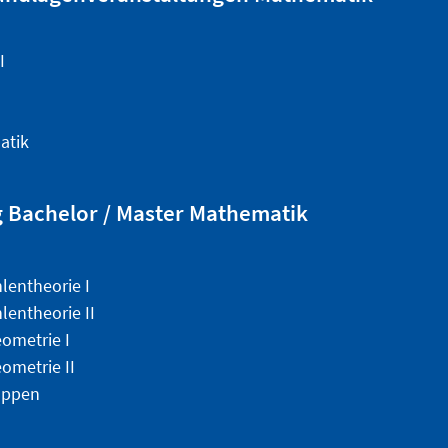
I
atik
g Bachelor / Master Mathematik
lentheorie I
lentheorie II
ometrie I
ometrie II
uppen