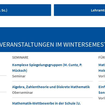
 Sc.)
Lehramt
VERANSTALTUNGEN IM WINTERSEMEST
SEMINARE
FÜR
Komplexe Spiegelungsgruppen (M. Cuntz, P.
Math
Mücksch)
Hol
Seminar
Vor
Algebra, Zahlentheorie und Diskrete Mathematik
Ein
Oberseminar
Son
Vor
Mathematik-Wettbewerbe in der Schule (U.