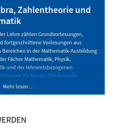
gebra, Zahlentheorie und
matik
 der Lehre zählen Grundvorlesungen,
d fortgeschrittene Vorlesungen aus
Bereichen in der Mathematik-Ausbildung
der Fächer Mathematik, Physik,
tik und der lehramtsbezogenen
ieten wir für Master-Studierende
ne Lehrveranstaltungen zu unseren
Mehr lesen ...
enachbarten Feldern an.
gagiert in der Betreuung von
omotionen; aus allen Bereichen werden
 Masterarbeiten sowohl für Studierende
WERDEN
s auch des Lehramts sowie
der Mathematik angeboten.